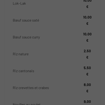
10,00
Lok-Lak
€
10,00
Bœuf sauce saté
€
10,00
Bœuf sauce curry
€
2,50
Riz nature
€
5,50
Riz cantonais
€
8,00
Riz crevettes et crabes
€
9,00
Nouilles au poulet